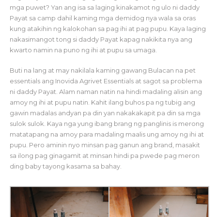
mga puwet? Yan ang isa sa laging kinakamot ng ulo ni daddy
Payat sa camp dahil kaming mga demidog nya wala sa oras
kung atakihin ng kalokohan sa pag ihi at pag pupu. Kaya laging
nakasimangot tong si daddy Payat kapag nakikita nya ang
kwarto namin na puno ng ihi at pupu sa umaga.
Buti na lang at may nakilala kaming gawang Bulacan na pet
essentials ang Inovida Agrivet Essentials at sagot sa problema
ni daddy Payat. Alam naman natin na hindi madaling alisin ang
amoy ng ihi at pupu natin. Kahit ilang buhos pa ng tubig ang
gawin madalas andyan pa din yan nakakakapit pa din sa mga
sulok sulok. Kaya nga yung ibang brang ng panglinis is merong
matatapang na amoy para madaling maalis ung amoy ng ihi at
pupu. Pero aminin nyo minsan pag ganun ang brand, masakit
sa ilong pag ginagamit at minsan hindi pa pwede pag meron
ding baby tayong kasama sa bahay.