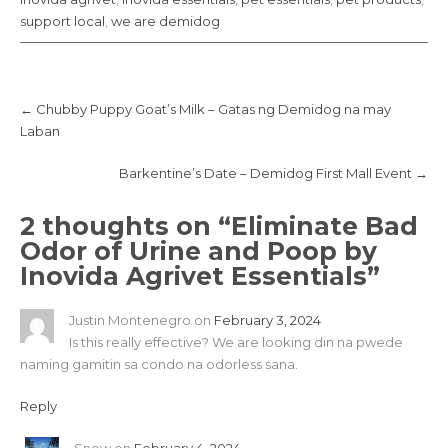
r
o
(
k
support local
,
we are demidog
O
(
p
O
e
p
n
e
s
n
i
s
Post
n
i
navigation
←
Chubby Puppy Goat’s Milk – Gatas ng Demidog na may
n
n
e
n
Laban
w
e
w
w
i
w
n
i
Barkentine’s Date – Demidog First Mall Event
→
d
n
o
d
w
o
2 thoughts on “
Eliminate Bad
)
w
)
Odor of Urine and Poop by
Inovida Agrivet Essentials
”
Justin Montenegro
on
February 3, 2024
Is this really effective? We are looking din na pwede
naming gamitin sa condo na odorless sana.
Reply
Snow
on
February 4, 2024