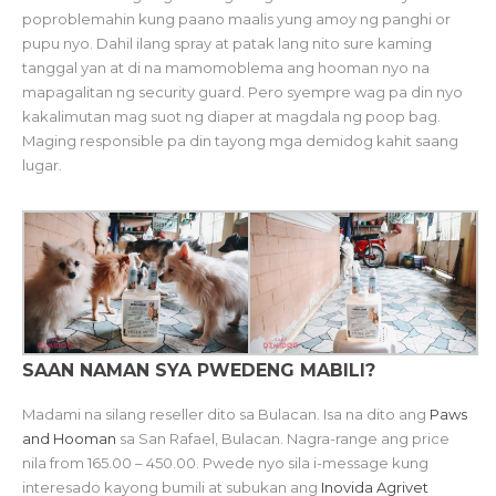
poproblemahin kung paano maalis yung amoy ng panghi or
pupu nyo. Dahil ilang spray at patak lang nito sure kaming
tanggal yan at di na mamomoblema ang hooman nyo na
mapagalitan ng security guard. Pero syempre wag pa din nyo
kakalimutan mag suot ng diaper at magdala ng poop bag.
Maging responsible pa din tayong mga demidog kahit saang
lugar.
SAAN NAMAN SYA PWEDENG MABILI?
Madami na silang reseller dito sa Bulacan. Isa na dito ang
Paws
and Hooman
sa San Rafael, Bulacan. Nagra-range ang price
nila from 165.00 – 450.00. Pwede nyo sila i-message kung
interesado kayong bumili at subukan ang
Inovida Agrivet