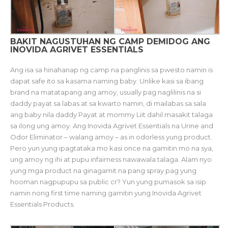
BAKIT NAGUSTUHAN NG CAMP DEMIDOG ANG
INOVIDA AGRIVET ESSENTIALS
Ang isa sa hinahanap ng camp na panglinis sa pwesto namin is
dapat safe ito sa kasama naming baby. Unlike kasi sa ibang
brand na matatapang ang amoy, usually pag naglilinis na si
daddy payat sa labas at sa kwarto namin, di mailabas sa sala
ang baby nila daddy Payat at mommy Liit dahil masakit talaga
sa ilong ung amoy. Ang Inovida Agrivet Essentials na Urine and
Odor Eliminator – walang amoy – as in odorless yung product.
Pero yun yung ipagtataka mo kasi once na gamitin mo na sya,
ung amoy ng ihi at pupu infairness nawawala talaga. Alam nyo
yung mga product na ginagamit na pang spray pag yung
hooman nagpupupu sa public cr? Yun yung pumasok sa isip
namin nong first time naming gamitin yung Inovida Agrivet
Essentials Products.