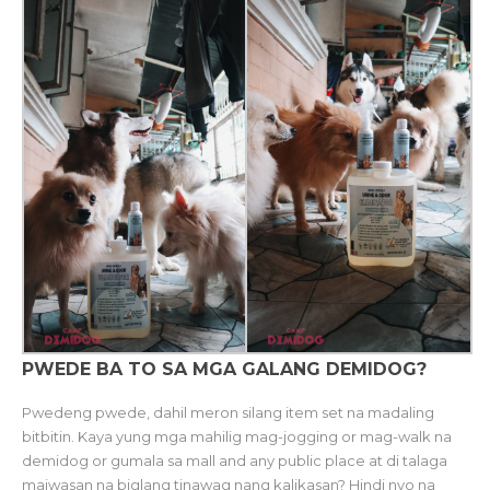
PWEDE BA TO SA MGA GALANG DEMIDOG?
Pwedeng pwede, dahil meron silang item set na madaling
bitbitin. Kaya yung mga mahilig mag-jogging or mag-walk na
demidog or gumala sa mall and any public place at di talaga
maiwasan na biglang tinawag nang kalikasan? Hindi nyo na