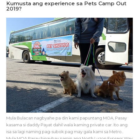
Kumusta ang experience sa Pets Camp Out
2019?
Mula Bulacan nagbyahe pa din kami papuntang MOA, Pasay
kasama si daddy Payat dahil wala kaming private car. Ito ang
isa sa lagi naming pag-subok pag may gala kami sa Metro.
Mula MOA Pasay binaybay namin ang North Luzon Express Way