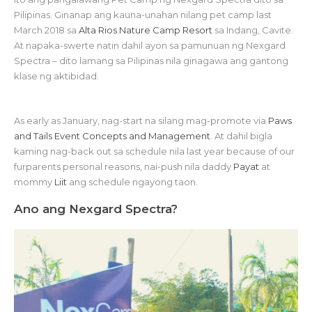
Pilipinas. Ginanap ang kauna-unahan nilang pet camp last
March 2018 sa
Alta Rios Nature Camp Resort
sa Indang, Cavite.
At napaka-swerte natin dahil ayon sa pamunuan ng Nexgard
Spectra – dito lamang sa Pilipinas nila ginagawa ang gantong
klase ng aktibidad.
As early as January, nag-start na silang mag-promote via
Paws
and Tails Event Concepts and Management
. At dahil bigla
kaming nag-back out sa schedule nila last year because of our
furparents personal reasons, nai-push nila daddy
Payat
at
mommy
Liit
ang schedule ngayong taon.
Ano ang Nexgard Spectra?