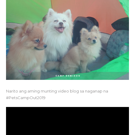
Narito ang aming munting video blog sa naganap na
#PetsCampOut2019