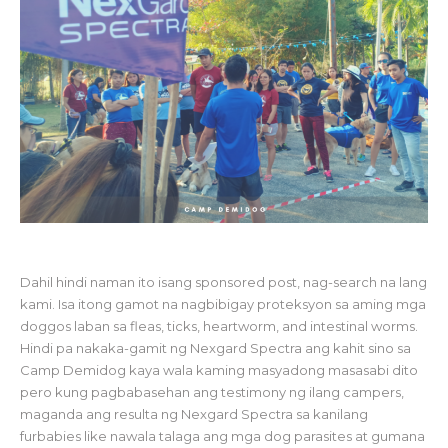
Dahil hindi naman ito isang sponsored post, nag-search na lang
kami. Isa itong gamot na nagbibigay proteksyon sa aming mga
doggos laban sa fleas, ticks, heartworm, and intestinal worms.
Hindi pa nakaka-gamit ng Nexgard Spectra ang kahit sino sa
Camp Demidog kaya wala kaming masyadong masasabi dito
pero kung pagbabasehan ang testimony ng ilang campers,
maganda ang resulta ng Nexgard Spectra sa kanilang
furbabies like nawala talaga ang mga dog parasites at gumana