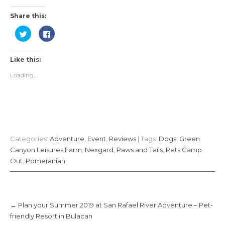
Share this:
C
C
l
l
i
i
c
c
k
k
Like this:
t
t
o
o
s
s
Loading...
h
h
a
a
r
r
e
e
o
o
n
n
T
F
w
a
i
c
t
e
Categories:
Adventure
,
Event
,
Reviews
| Tags:
Dogs
,
Green
t
b
e
o
Canyon Leisures Farm
,
Nexgard
,
Paws and Tails
,
Pets Camp
r
o
(
k
Out
,
Pomeranian
O
(
p
O
e
p
n
e
s
n
i
s
Post
n
i
navigation
←
Plan your Summer 2019 at San Rafael River Adventure – Pet-
n
n
e
n
friendly Resort in Bulacan
w
e
w
w