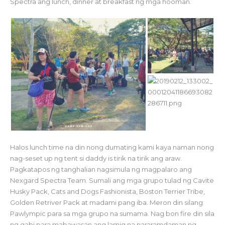
Spectra ang lunch, dinner at breakfast ng mga hooman.
Halos lunch time na din nong dumating kami kaya naman nong
nag-seset up ng tent si daddy is tirik na tirik ang araw.
Pagkatapos ng tanghalian nagsimula ng magpalaro ang
Nexgard Spectra Team. Sumali ang mga grupo tulad ng Cavite
Husky Pack, Cats and Dogs Fashionista, Boston Terrier Tribe,
Golden Retriver Pack at madami pang iba. Meron din silang
Pawlympic para sa mga grupo na sumama. Nag bon fire din sila
ng gabi para mabawasan ang lamig na nararamdaman ng