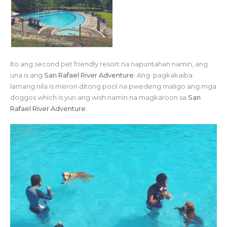
Ito ang second pet friendly resort na napuntahan namin, ang
una is ang
San Rafael River Adventure
. Ang pagkakaiba
lamang nila is meron ditong pool na pwedeng maligo ang mga
doggos which is yun ang wish namin na magkaroon sa
San
Rafael River Adventure
.