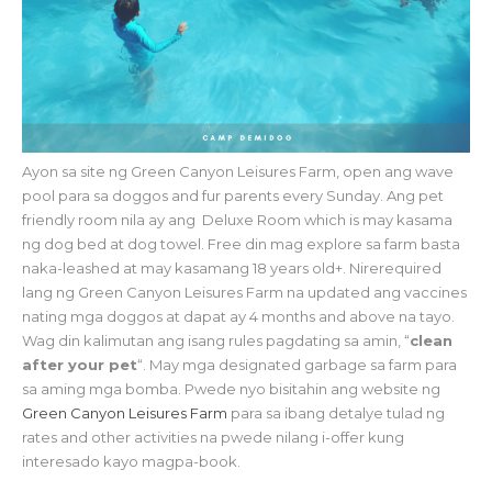
Ayon sa site ng Green Canyon Leisures Farm, open ang wave
pool para sa doggos and fur parents every Sunday. Ang pet
friendly room nila ay ang Deluxe Room which is may kasama
ng dog bed at dog towel. Free din mag explore sa farm basta
naka-leashed at may kasamang 18 years old+. Nirerequired
lang ng Green Canyon Leisures Farm na updated ang vaccines
nating mga doggos at dapat ay 4 months and above na tayo.
Wag din kalimutan ang isang rules pagdating sa amin, “
clean
after your pet
“. May mga designated garbage sa farm para
sa aming mga bomba. Pwede nyo bisitahin ang website ng
Green Canyon Leisures Farm
para sa ibang detalye tulad ng
rates and other activities na pwede nilang i-offer kung
interesado kayo magpa-book.