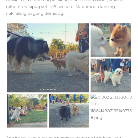
takot na nakipag sniff si Blaze dito. Madami din kaming
nakilalang bagong demidog.
Ang isa pa sa nagustuhan namin sa camp na to is hindi nag-