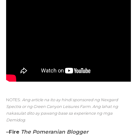
NOTES:
Ang article na ito ay hindi sponsored ng Nexgard
Spectra or ng Green Canyon Leisures Farm. Ang lahat ng
nakasulat dito ay pawang base sa experience ng mga
Demidog
.
–
Fire
The Pomeranian Blogger