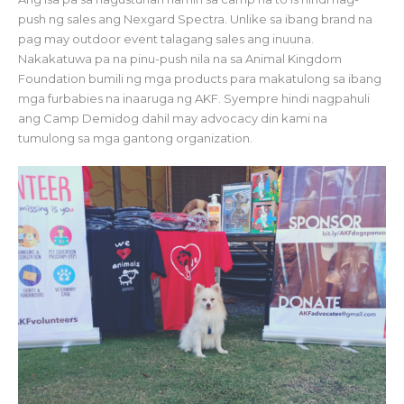
push ng sales ang Nexgard Spectra. Unlike sa ibang brand na
pag may outdoor event talagang sales ang inuuna.
Nakakatuwa pa na pinu-push nila na sa Animal Kingdom
Foundation bumili ng mga products para makatulong sa ibang
mga furbabies na inaaruga ng AKF. Syempre hindi nagpahuli
ang Camp Demidog dahil may advocacy din kami na
tumulong sa mga gantong organization.