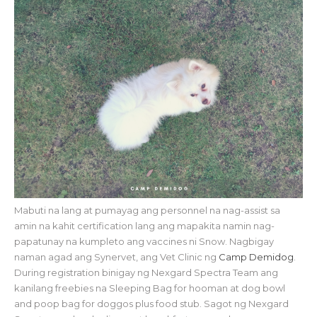
Mabuti na lang at pumayag ang personnel na nag-assist sa
amin na kahit certification lang ang mapakita namin nag-
papatunay na kumpleto ang vaccines ni Snow. Nagbigay
naman agad ang Synervet, ang Vet Clinic ng
Camp Demidog
.
During registration binigay ng Nexgard Spectra Team ang
kanilang freebies na Sleeping Bag for hooman at dog bowl
and poop bag for doggos plus food stub. Sagot ng Nexgard