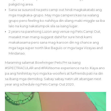
paligid ng area.
Sana sa susunod na pets camp out hindi magkakatabi ang
mga magkaka-grupo. May mga campers kasi na walang
grupo pero feeling ko nahihiya din silang maki-miggle sa iba
lalo na kung nakatumpok sila sa isang lugar.
2 years na parehong Luzon ang venue ng Pets Camp Out,
masakit man mang-suggest dahil for sure hindi kami
makakasama pero sana mag-karoon din ng chance ang
mga taga super north like Baguio or mga taga Vizayas and
Mindanao.
Maraming salamat Boehringer Pets PH sa isang
#SPECTRACULAR and #PAWsome experience na to. Kaya ano
pa ang hinihintay nyo mga ka-woofers at furfriends pati na din
sa ibang mga demidog. Sabay sabay natin ulit abangan next
year ang schedule ng Pets Camp Out 2020.