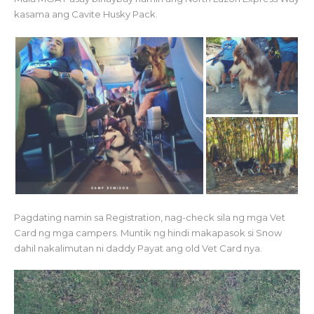
kasama ang Cavite Husky Pack.
Pagdating namin sa Registration, nag-check sila ng mga Vet
Card ng mga campers. Muntik ng hindi makapasok si Snow
dahil nakalimutan ni daddy Payat ang old Vet Card nya.