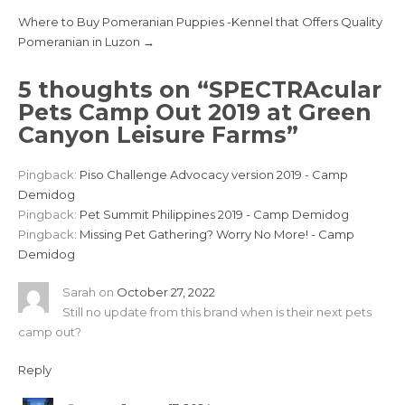
i
w
n
i
Where to Buy Pomeranian Puppies -Kennel that Offers Quality
d
n
Pomeranian in Luzon
→
o
d
w
o
)
w
)
5 thoughts on “
SPECTRAcular
Pets Camp Out 2019 at Green
Canyon Leisure Farms
”
Pingback:
Piso Challenge Advocacy version 2019 - Camp
Demidog
Pingback:
Pet Summit Philippines 2019 - Camp Demidog
Pingback:
Missing Pet Gathering? Worry No More! - Camp
Demidog
Sarah
on
October 27, 2022
Still no update from this brand when is their next pets
camp out?
Reply