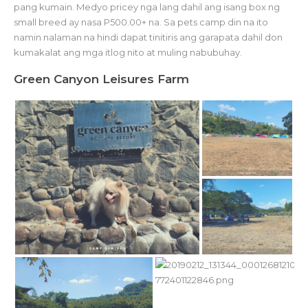
pang kumain. Medyo pricey nga lang dahil ang isang box ng
small breed ay nasa P500.00+ na. Sa pets camp din na ito
namin nalaman na hindi dapat tinitiris ang garapata dahil don
kumakalat ang mga itlog nito at muling nabubuhay.
Green Canyon Leisures Farm