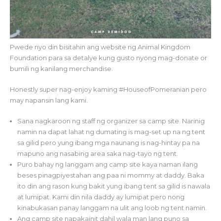
Pwede nyo din bisitahin ang website ng Animal Kingdom
Foundation para sa detalye kung gusto nyong mag-donate or
bumili ng kanilang merchandise.
Honestly super nag-enjoy kaming #HouseofPomeranian pero
may napansin lang kami.
Sana nagkaroon ng staff ng organizer sa camp site. Narinig
namin na dapat lahat ng dumating is mag-set up na ng tent
sa gilid pero yung ibang mga naunang is nag-hintay pa na
mapuno ang nasabing area saka nag-tayo ng tent.
Puro bahay ng langgam ang camp site kaya naman ilang
beses pinagpiyestahan ang paa ni mommy at daddy. Baka
ito din ang rason kung bakit yung ibang tent sa gilid is nawala
at lumipat. Kami din nila daddy ay lumipat pero nong
kinabukasan panay langgam na ulit ang loob ng tent namin.
Ang camp site napakainit dahil wala man lang puno sa